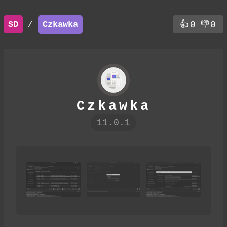
SD
Czkawka
👍
0
👎
0
/
Czkawka
11.0.1