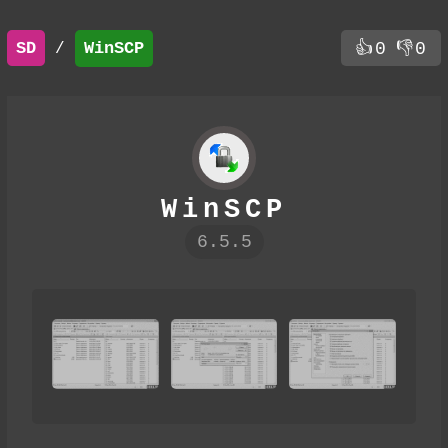
SD
WinSCP
👍
0
👎
0
/
WinSCP
6.5.5